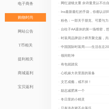
·
网红滤镜太重 佘诗曼竟认不出
电子商务
·
Ins最新最红的手袋，你都认识
购物时尚
·
粉色：一部关于朋克、可爱与力
·
台柱子AA退休的第一场维密，
网站公告
·
时装周品牌设计师齐聚北服，共
T币相关
·
中国国际时装周——生活在左20
·
领间乾坤
提利相关
·
有包就踏实
商城返利
·
心机婊大衣里面的装备
·
文艺成瘾，戒不掉！
宝贝返利
·
励志减肥来一个
·
冬日里的小精灵
·
只有连衣裙不会落伍