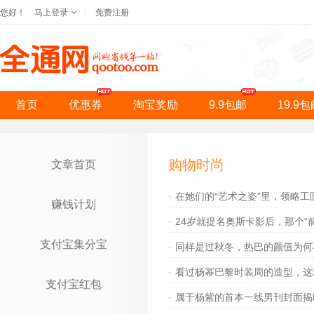
您好！
马上登录
免费注册
首页
优惠券
淘宝奖励
9.9包邮
19.9
购物时尚
文章首页
·
在她们的“艺术之姿”里，领略
赚钱计划
·
24岁就提名奥斯卡影后，那个“
支付宝集分宝
·
同样是过秋冬，热巴的颜值为何
·
看过杨幂巴黎时装周的造型，这
支付宝红包
·
属于杨紫的首本一线男刊封面揭