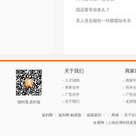
·
我还要等你多久？
·
美人背后都有一件暖暖哒冬衣
关于我们
商家
人才招聘
商家
商务合作
商务
广告合作
广告
关于我们
友情
随时逛 及时返
返利网
┊
返利网·触屏版
┊
超级返利
┊ ┊
商城
┊
关于全
全通网（上海全博科技发展有限公司）旗下